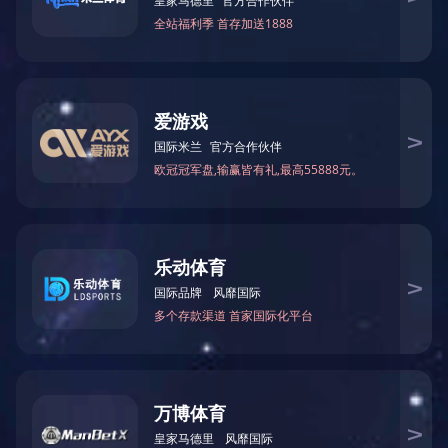
ABOUT
星空在线登录官网-星空(中国) ，是一家集体育用品设计、研
发、生产、销售与服务于一体的新三板挂牌公司（股票简称“康莱
股份”，代码为830877）。
康莱股份围绕全民健身健康产业链，秉承“专注家庭体育，成
就世界健康”的经营宗旨，专注家用体育运动用品、智能运动器械
研发、制造、销售与服务，打造具有国际影响力的体育行业领先品
牌，致力于成为全球领先的体育运动用品供应商（品牌商）。以
“运动神”、“IUNNDS”等体育用品品牌营销及服务为主线，通过“互
联网+”，实行“境外+境内，线上+线下”全渠道运营。
公司主要产品包括篮球架、乒乓球桌、力量器械等，全球销
量均位居前列。
线下渠道，我们的客户涵盖众多全球体育用品知名
品牌商及世界500强企业。
线上渠道，Amazon
、Walmart等
平台相
关类目Top50中,我们的产品长期占比50%左右。凭借产品研发生产
及业务管理等方面的创新优势，公司已经进入了美国Academy、德
国Aldi和Lidl、澳大利亚K-mart、加拿大Canadian Tir···
了解更多>>