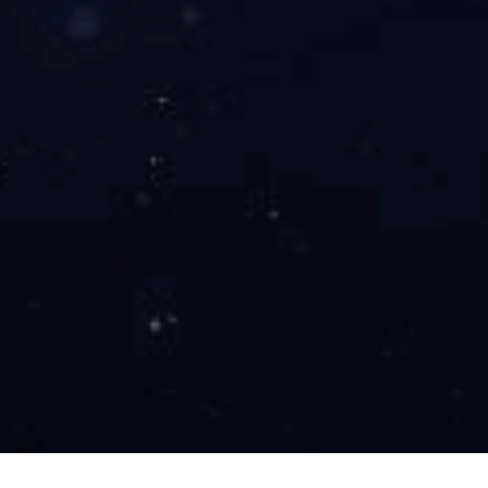
新产品推荐 / New Product
CD-W002
CD-W001