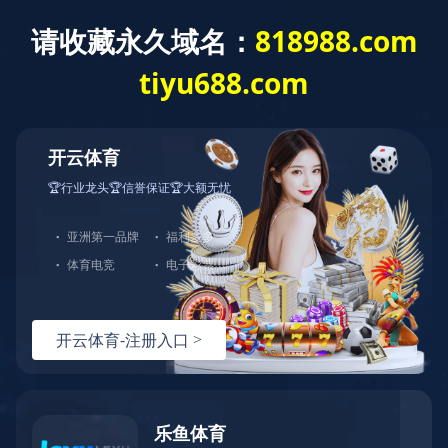
星空在线登录官网
星空在线登录官网-星空(中国) 欢迎您！客服热线：0576-
中文站
|
82728666-0