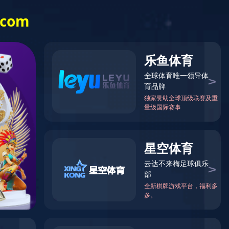
中文站
|
中心
新产品推荐
星空在线登录官网
人才招聘
联系我们