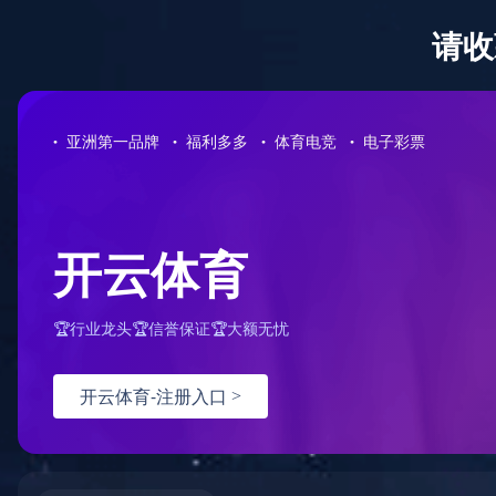
星空在线登录官网
星空在线登录官网-星空(中国) 欢迎您！客服热线：0576-82728