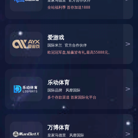
ABOUT
星空在线登录官网-星空(中国) ，是一家集体育用品设计、研
发、生产、销售与服务于一体的新三板挂牌公司（股票简称“康莱
股份”，代码为830877）。
康莱股份围绕全民健身健康产业链，秉承“专注家庭体育，成
就世界健康”的经营宗旨，专注家用体育运动用品、智能运动器械
研发、制造、销售与服务，打造具有国际影响力的体育行业领先品
牌，致力于成为全球领先的体育运动用品供应商（品牌商）。以
“运动神”、“IUNNDS”等体育用品品牌营销及服务为主线，通过“互
联网+”，实行“境外+境内，线上+线下”全渠道运营。
公司主要产品包括篮球架、乒乓球桌、力量器械等，全球销
量均位居前列。
线下渠道，我们的客户涵盖众多全球体育用品知名
品牌商及世界500强企业。
线上渠道，Amazon
、Walmart等
平台相
关类目Top50中,我们的产品长期占比50%左右。凭借产品研发生产
及业务管理等方面的创新优势，公司已经进入了美国Academy、德
国Aldi和Lidl、澳大利亚K-mart、加拿大Canadian Tir···
了解更多>>