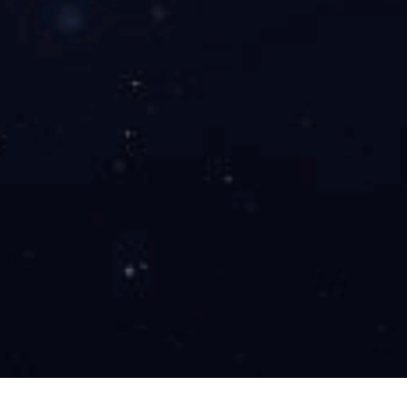
新产品推荐 / New Product
CD-W002
CD-W001