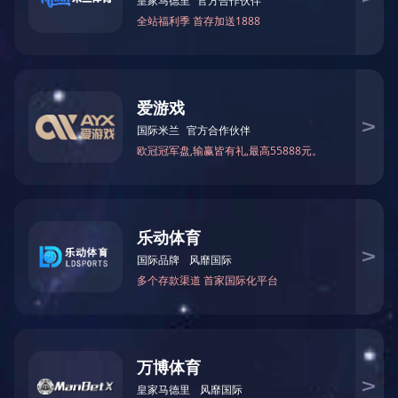
ABOUT
星空在线登录官网-星空(中国) ，是一家集体育用品设计、研
发、生产、销售与服务于一体的新三板挂牌公司（股票简称“康莱
股份”，代码为830877）。
康莱股份围绕全民健身健康产业链，秉承“专注家庭体育，成
就世界健康”的经营宗旨，专注家用体育运动用品、智能运动器械
研发、制造、销售与服务，打造具有国际影响力的体育行业领先品
牌，致力于成为全球领先的体育运动用品供应商（品牌商）。以
“运动神”、“IUNNDS”等体育用品品牌营销及服务为主线，通过“互
联网+”，实行“境外+境内，线上+线下”全渠道运营。
公司主要产品包括篮球架、乒乓球桌、力量器械等，全球销
量均位居前列。
线下渠道，我们的客户涵盖众多全球体育用品知名
品牌商及世界500强企业。
线上渠道，Amazon
、Walmart等
平台相
关类目Top50中,我们的产品长期占比50%左右。凭借产品研发生产
及业务管理等方面的创新优势，公司已经进入了美国Academy、德
国Aldi和Lidl、澳大利亚K-mart、加拿大Canadian Tir···
了解更多>>