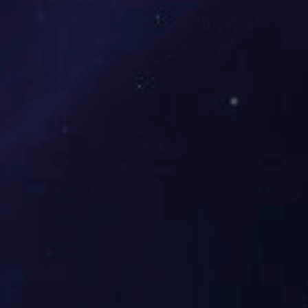
产品中心
PRODUCT