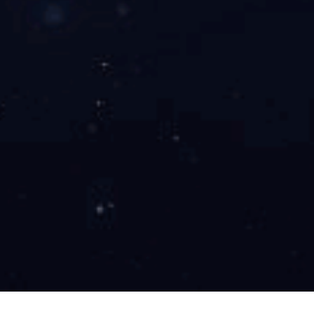
新产品推荐 / New Product
CD-W002
CD-W001