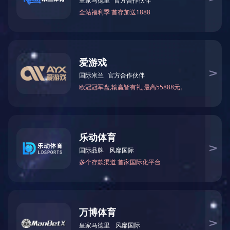
ABOUT
星空在线登录官网-星空(中国) ，是一家集体育用品设计、研
发、生产、销售与服务于一体的新三板挂牌公司（股票简称“康莱
股份”，代码为830877）。
康莱股份围绕全民健身健康产业链，秉承“专注家庭体育，成
就世界健康”的经营宗旨，专注家用体育运动用品、智能运动器械
研发、制造、销售与服务，打造具有国际影响力的体育行业领先品
牌，致力于成为全球领先的体育运动用品供应商（品牌商）。以
“运动神”、“IUNNDS”等体育用品品牌营销及服务为主线，通过“互
联网+”，实行“境外+境内，线上+线下”全渠道运营。
公司主要产品包括篮球架、乒乓球桌、力量器械等，全球销
量均位居前列。
线下渠道，我们的客户涵盖众多全球体育用品知名
品牌商及世界500强企业。
线上渠道，Amazon
、Walmart等
平台相
关类目Top50中,我们的产品长期占比50%左右。凭借产品研发生产
及业务管理等方面的创新优势，公司已经进入了美国Academy、德
国Aldi和Lidl、澳大利亚K-mart、加拿大Canadian Tir···
了解更多>>