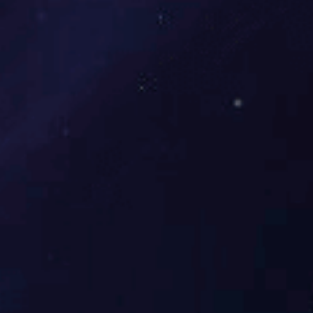
产品中心
PRODUCT