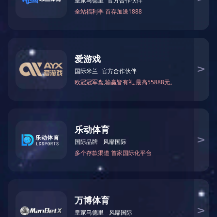
ABOUT
星空在线登录官网-星空(中国) ，是一家集体育用品设计、研
发、生产、销售与服务于一体的新三板挂牌公司（股票简称“康莱
股份”，代码为830877）。
康莱股份围绕全民健身健康产业链，秉承“专注家庭体育，成
就世界健康”的经营宗旨，专注家用体育运动用品、智能运动器械
研发、制造、销售与服务，打造具有国际影响力的体育行业领先品
牌，致力于成为全球领先的体育运动用品供应商（品牌商）。以
“运动神”、“IUNNDS”等体育用品品牌营销及服务为主线，通过“互
联网+”，实行“境外+境内，线上+线下”全渠道运营。
公司主要产品包括篮球架、乒乓球桌、力量器械等，全球销
量均位居前列。
线下渠道，我们的客户涵盖众多全球体育用品知名
品牌商及世界500强企业。
线上渠道，Amazon
、Walmart等
平台相
关类目Top50中,我们的产品长期占比50%左右。凭借产品研发生产
及业务管理等方面的创新优势，公司已经进入了美国Academy、德
国Aldi和Lidl、澳大利亚K-mart、加拿大Canadian Tir···
了解更多>>