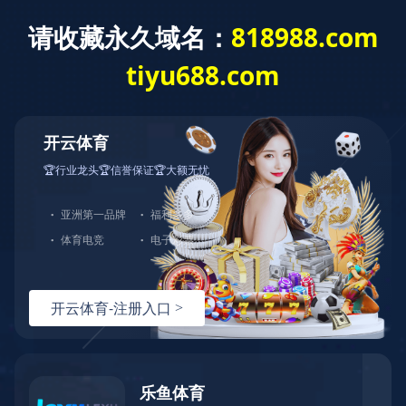
星空在线登录官网
星空在线登录官网-星空(中国) 欢迎您！客服热线：0576-
中文站
|
82728666-0