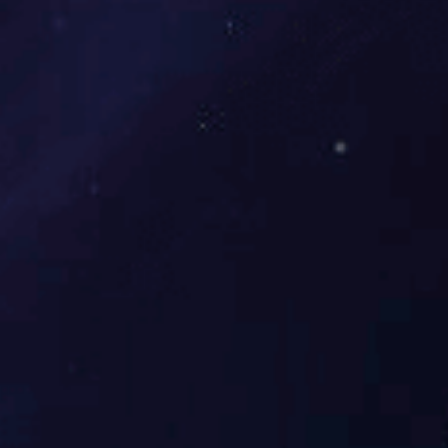
产品中心
PRODUCT