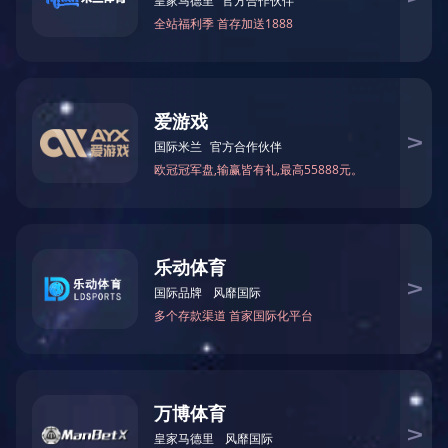
ABOUT
星空在线登录官网-星空(中国) ，是一家集体育用品设计、研
发、生产、销售与服务于一体的新三板挂牌公司（股票简称“康莱
股份”，代码为830877）。
康莱股份围绕全民健身健康产业链，秉承“专注家庭体育，成
就世界健康”的经营宗旨，专注家用体育运动用品、智能运动器械
研发、制造、销售与服务，打造具有国际影响力的体育行业领先品
牌，致力于成为全球领先的体育运动用品供应商（品牌商）。以
“运动神”、“IUNNDS”等体育用品品牌营销及服务为主线，通过“互
联网+”，实行“境外+境内，线上+线下”全渠道运营。
公司主要产品包括篮球架、乒乓球桌、力量器械等，全球销
量均位居前列。
线下渠道，我们的客户涵盖众多全球体育用品知名
品牌商及世界500强企业。
线上渠道，Amazon
、Walmart等
平台相
关类目Top50中,我们的产品长期占比50%左右。凭借产品研发生产
及业务管理等方面的创新优势，公司已经进入了美国Academy、德
国Aldi和Lidl、澳大利亚K-mart、加拿大Canadian Tir···
了解更多>>