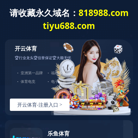
星空在线登录官网
星空在线登录官网-星空(中国) 欢迎您！客服热线：0576-
中文站
|
82728666-0